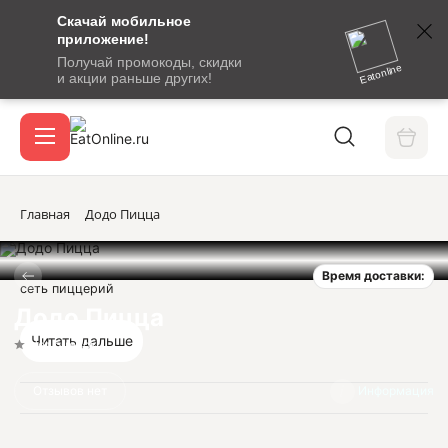
Скачай мобильное
номер
приложение!
SMS-
Получай промокоды, скидки
сообщение
Eatonline
и акции раньше других!
с
Акции
кодом
подтверждения
О сервисе
Главная
Додо Пицца
Время доставки:
Откры
сеть пиццерий
Вход / регистрация
Додо Пицца
Читать дальше
Нет оценок
Отзывов нет
Информация