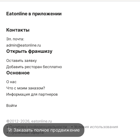
Eatonline в приложении
О
Контакты
О
Эл. почта:
admin@eatonline.ru
Открыть франшизу
Оставить заявку
Добавить ресторан бесплатно
Основное
Войти
О нас
Что с моим заказом?
Информация для партнеров
Город
Нижний Тагил
Войти
Написать в техподдержку
©2012-2026, eatonline.ru
• Политика конфиденциальности
• Условия использования
🚀 Заказать полное продвижение
• Публичная оферта